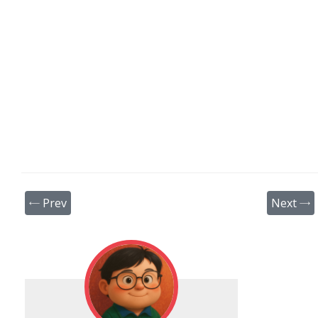
← Prev
Next →