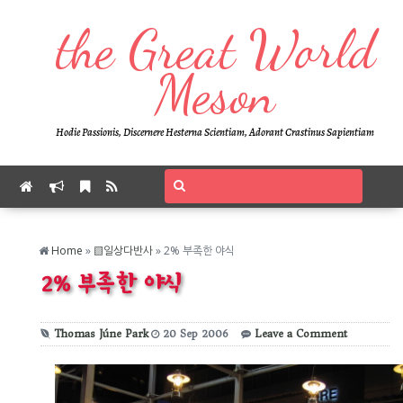
the Great World
Meson
Hodie Passionis, Discernere Hesterna Scientiam, Adorant Crastinus Sapientiam
Home
»
▨일상다반사
»
2% 부족한 야식
2% 부족한 야식
Thomas Júne Park
20
Sep
2006
Leave a Comment