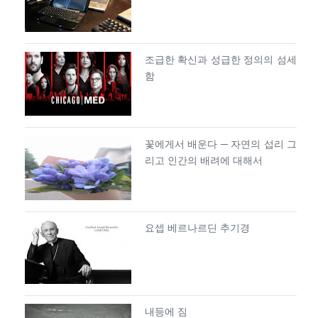
조급한 확신과 성급한 정의의 섬세
함
꽃에게서 배운다 ─ 자연의 섭리 그
리고 인간의 배려에 대해서
요셉 베르나르딘 추기경
내등에 짐