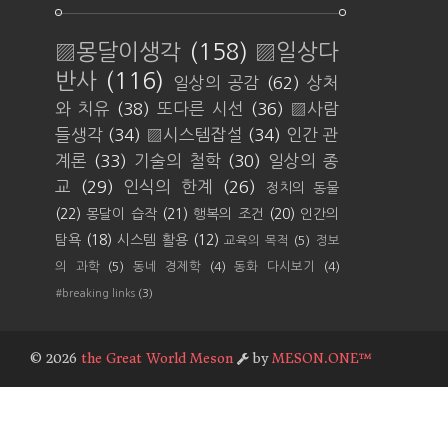
▨몽달이생각
(158)
▨일상다
반사
(116)
일상의 공감
(62)
상처
와 치유
(38)
또다른 시선
(36)
▨사람
들생각
(34)
▨시스템잡설
(34)
인간 관
계론
(33)
기술의 철학
(30)
일상의 종
교
(29)
인식의 한계
(26)
정치의 동물
(22)
몽달이 습작
(21)
행복의 조건
(20)
인간의
탐욕
(18)
시스템 활용
(12)
교육의 목적
(5)
정보
의 과학
(5)
동네 경제학
(4)
동화 다시보기
(4)
#breaking links
(3)
©
2026
the Great World Meson
by
MESON.ONE™