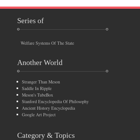
Series of
Welfare Systems Of The State
Another World
Stranger Than Meson
Saddle In Ripple
Meson's TubeBox
Stanford Encyclopedia Of Philosophy
Ancient History Encyclopedia
Google Art Project
Category & Topics