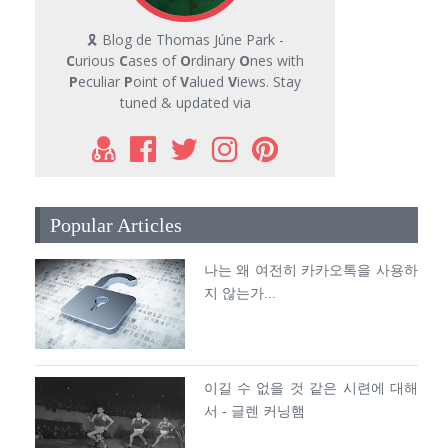
🎗 Blog de Thomas Júne Park -
C
urious
C
ases of
O
rdinary
O
nes with
P
eculiar
P
oint of
V
alued
V
iews. Stay
tuned & updated via
Popular Articles
나는 왜 여전히 카카오톡을 사용하
지 않는가...
이길 수 없을 것 같은 시련에 대해
서 - 글렌 커닝햄