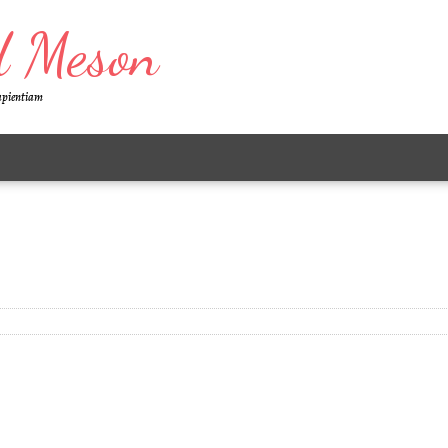
d Meson
Sapientiam