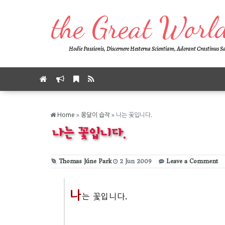
the Great Worl
Hodie Passionis, Discernere Hesterna Scientiam, Adorant Crastinus 
Home
»
몽달이 습작
»
나는 꽃입니다.
나는 꽃입니다.
Thomas Júne Park
2
Jun
2009
Leave a Comment
나
는 꽃입니다.