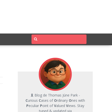
🎗 Blog de Thomas Júne Park -
C
urious
C
ases of
O
rdinary
O
nes with
P
eculiar
P
oint of
V
alued
V
iews. Stay
tuned & updated via