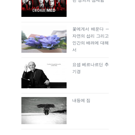
한 정의의 섬세함
꽃에게서 배운다 ─
자연의 섭리 그리고
인간의 배려에 대해
서
요셉 베르나르딘 추
기경
내등에 짐