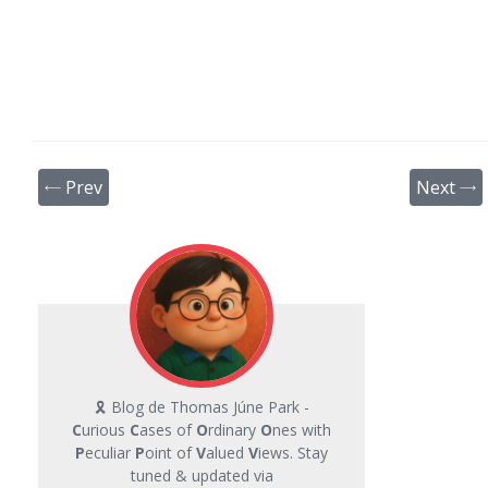
← Prev
Next →
🎗 Blog de Thomas Júne Park -
C
urious
C
ases of
O
rdinary
O
nes with
P
eculiar
P
oint of
V
alued
V
iews. Stay
tuned & updated via