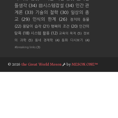
들생각
(34)
▨시스템잡설
(34)
인간 관
계론
(33)
기술의 철학
(30)
일상의 종
교
(29)
인식의 한계
(26)
정치의 동물
(22)
몽달이 습작
(21)
행복의 조건
(20)
인간의
탐욕
(18)
시스템 활용
(12)
교육의 목적
(5)
정보
의 과학
(5)
동네 경제학
(4)
동화 다시보기
(4)
#breaking links
(3)
©
2026
the Great World Meson
by
MESON.ONE™