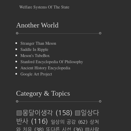
Welfare Systems Of The State
Another World
Stranger Than Meson
Saddle In Ripple
Meson's TubeBox
Stanford Encyclopedia Of Philosophy
Ancient History Encyclopedia
Google Art Project
Category & Topics
▨몽달이생각
(158)
▨일상다
반사
(116)
일상의 공감
(62)
상처
와 치유
(38)
또다른 시선
(36)
▨사람