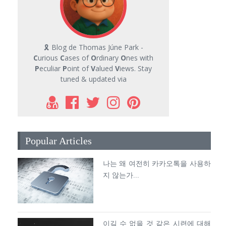
🎗 Blog de Thomas Júne Park -
C
urious
C
ases of
O
rdinary
O
nes with
P
eculiar
P
oint of
V
alued
V
iews. Stay
tuned & updated via
Popular Articles
나는 왜 여전히 카카오톡을 사용하
지 않는가...
이길 수 없을 것 같은 시련에 대해