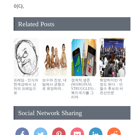
이다.
Related Posts
프레임 - 인식의
보수와 진보, 대
경계적 생존
희망하지만 걱
한계성에서 상
립에서 균형으
(MARGINAL
정도 된다. - 안
처의 프레임으
로 희망하며...
STRUGGLES) -
철수 후보의 비
로
복지국가를 그
전선언문
리며
Social Network Sharing