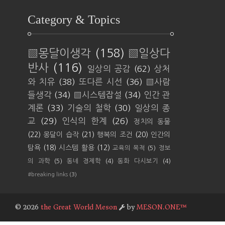
Category & Topics
▨몽달이생각
(158)
▨일상다
반사
(116)
일상의 공감
(62)
상처
와 치유
(38)
또다른 시선
(36)
▨사람
들생각
(34)
▨시스템잡설
(34)
인간 관
계론
(33)
기술의 철학
(30)
일상의 종
교
(29)
인식의 한계
(26)
정치의 동물
(22)
몽달이 습작
(21)
행복의 조건
(20)
인간의
탐욕
(18)
시스템 활용
(12)
교육의 목적
(5)
정보
의 과학
(5)
동네 경제학
(4)
동화 다시보기
(4)
#breaking links
(3)
©
2026
the Great World Meson
by
MESON.ONE™